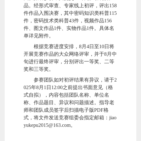
品。经形式审查、专家线上初评，评出
1
58
件作品入围决赛，其中密码知识类科普115
件，密码技术类科普43件，视频作品
1
56
件、图文作品1件、实物作品1件。具体名
单详见附件。
根据竞赛进度安排，
8
月
4日至10日将
开展竞赛作品的大众网络评审，并于
8
月中
旬进行最终评审，分别评出一等奖、二等
奖和三等奖。
参赛团队如对初评结果有异议，请于
2
02
5年8月1日
12:00
之前提出书面意见（格
式自拟），内容包括团队名称、单位名
称、作品题目、异议和问题描述。指导老
师和团队成员签字后扫描电子版
PDF
格
式，将文件发送竞赛组委会指定邮箱：
jiao
yukepu2015@163.com
。